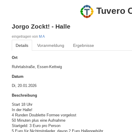
Tuvero O
Jorgo Zockt! - Halle
eingetragen von
M A
Details
Voranmeldung
Ergebnisse
Ort
Ruhrtalstraße, Essen-Kettwig
Datum
Di, 20.01.2026
Beschreibung
Start 18 Uhr

In der Halle!

4 Runden Doublette Formee vorgelost

50 Minuten plus eine Aufnahme

Startgeld: 3 Euro pro Person

5 Euro für Nichtmitglieder, davon 2 Euro Hallengebühr
