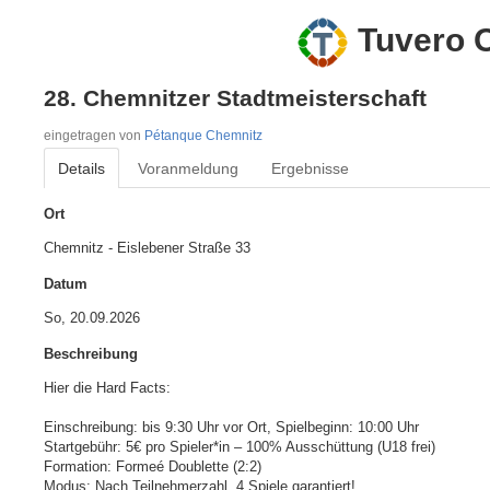
Tuvero O
28. Chemnitzer Stadtmeisterschaft
eingetragen von
Pétanque Chemnitz
Details
Voranmeldung
Ergebnisse
Ort
Chemnitz - Eislebener Straße 33
Datum
So, 20.09.2026
Beschreibung
Hier die Hard Facts:

Einschreibung: bis 9:30 Uhr vor Ort, Spielbeginn: 10:00 Uhr

Startgebühr: 5€ pro Spieler*in – 100% Ausschüttung (U18 frei)

Formation: Formeé Doublette (2:2)

Modus: Nach Teilnehmerzahl, 4 Spiele garantiert!
